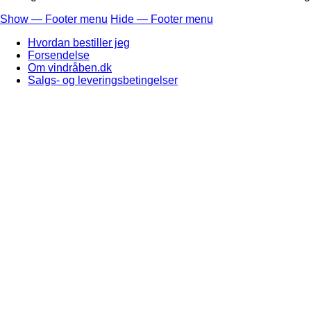
Show — Footer menu
Hide — Footer menu
Footer
Hvordan bestiller jeg
menu
Forsendelse
Om vindråben.dk
Salgs- og leveringsbetingelser