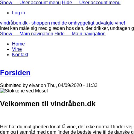
Skip
Show — User account menu
Hide — User account menu
to
User
Log in
main
account
content
vindråben.dk - shoppen med de omhyggeligt udvalgte vine!
menu
Intet kan måle sig med glæden hos den, der drikker, undtagen g
Show — Main navigation
Hide — Main navigation
Main
Home
navigation
Vine
Kontakt
Forsiden
Submitted by
elvar
on
Thu, 04/09/2020 - 11:33
Velkommen til vindråben.dk
Her har du muligheden for at få vine, der ikke normalt finder v
dem og i samråd med dem finder de bedste vine til de danske g